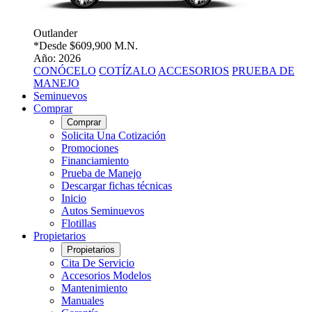
Outlander
*Desde
$609,900 M.N.
Año: 2026
CONÓCELO
COTÍZALO
ACCESORIOS
PRUEBA DE
MANEJO
Seminuevos
Comprar
Comprar
Solicita Una Cotización
Promociones
Financiamiento
Prueba de Manejo
Descargar fichas técnicas
Inicio
Autos Seminuevos
Flotillas
Propietarios
Propietarios
Cita De Servicio
Accesorios Modelos
Mantenimiento
Manuales