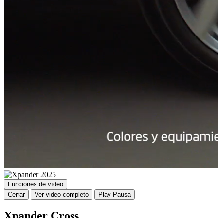
Funciones de vídeo
Cerrar
Ver video completo
Play
Pausa
Xpander Cross