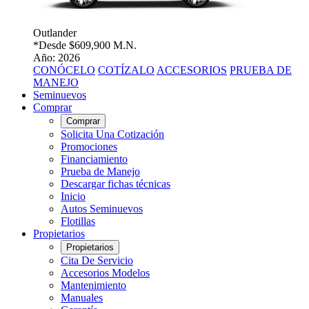
Outlander
*Desde
$609,900 M.N.
Año: 2026
CONÓCELO
COTÍZALO
ACCESORIOS
PRUEBA DE
MANEJO
Seminuevos
Comprar
Comprar
Solicita Una Cotización
Promociones
Financiamiento
Prueba de Manejo
Descargar fichas técnicas
Inicio
Autos Seminuevos
Flotillas
Propietarios
Propietarios
Cita De Servicio
Accesorios Modelos
Mantenimiento
Manuales