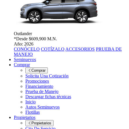
Outlander
*Desde
$609,900 M.N.
Año: 2026
CONÓCELO
COTÍZALO
ACCESORIOS
PRUEBA DE
MANEJO
Seminuevos
Comprar
Comprar
Solicita Una Cotización
Promociones
Financiamiento
Prueba de Manejo
Descargar fichas técnicas
Inicio
Autos Seminuevos
Flotillas
Propietarios
Propietarios
Cita De Servicio