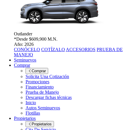
Outlander
*Desde
$609,900 M.N.
Año: 2026
CONÓCELO
COTÍZALO
ACCESORIOS
PRUEBA DE
MANEJO
Seminuevos
Comprar
Comprar
Solicita Una Cotización
Promociones
Financiamiento
Prueba de Manejo
Descargar fichas técnicas
Inicio
Autos Seminuevos
Flotillas
Propietarios
Propietarios
Cita De Servicio